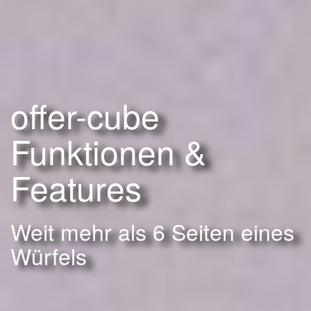
offer-cube
Funktionen &
Features
Weit mehr als 6 Seiten eines
Würfels