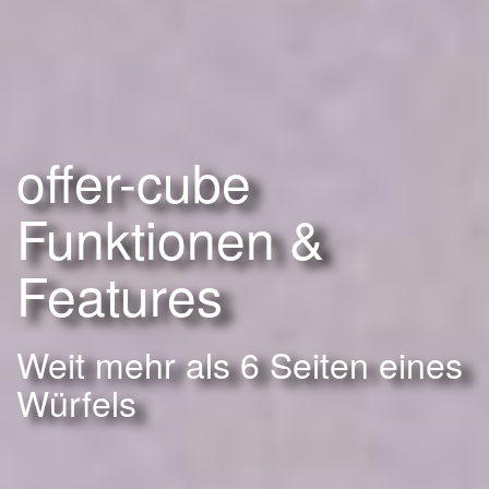
offer-cube
Funktionen &
Features
Weit mehr als 6 Seiten eines
Würfels