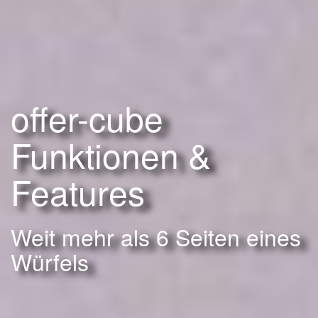
offer-cube
Funktionen &
Features
Weit mehr als 6 Seiten eines
Würfels