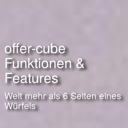
offer-cube
Funktionen &
Features
Weit mehr als 6 Seiten eines
Würfels