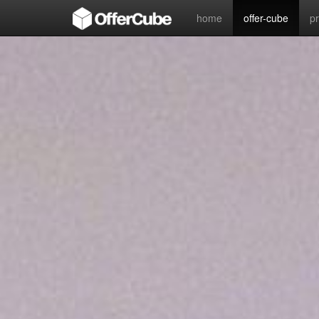
home
offer-cube
p