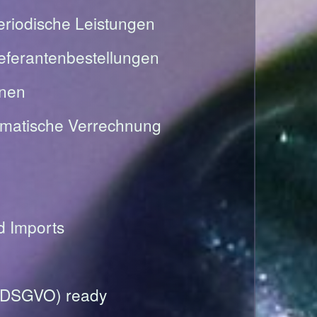
riodische Leistungen
Lieferantenbestellungen
onen
omatische Verrechnung
nd Imports
(DSGVO) ready