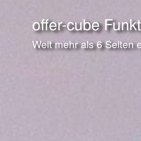
offer-cube Funk
Weit mehr als 6 Seiten 