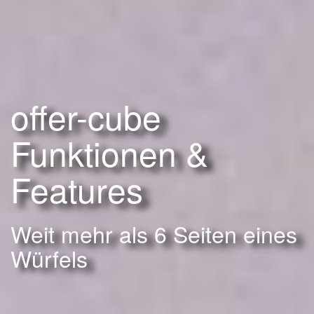
offer-cube
Funktionen &
Features
Weit mehr als 6 Seiten eines
Würfels