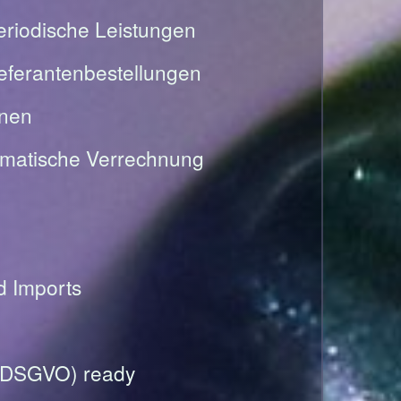
riodische Leistungen
Lieferantenbestellungen
onen
omatische Verrechnung
nd Imports
(DSGVO) ready