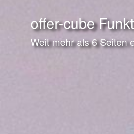
offer-cube Funk
Weit mehr als 6 Seiten 