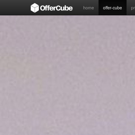
home
offer-cube
p