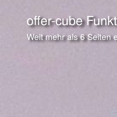
offer-cube Funk
Weit mehr als 6 Seiten 