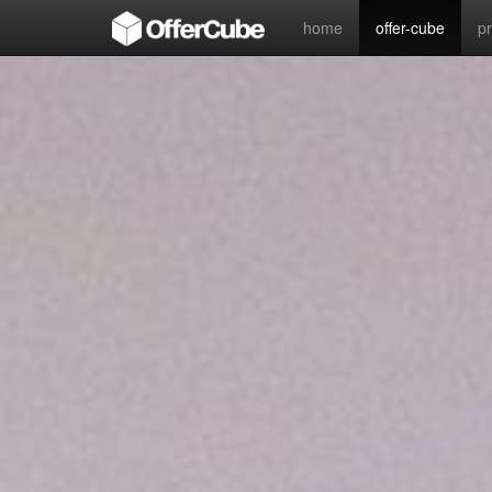
home
offer-cube
p