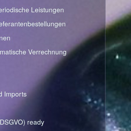
riodische Leistungen
Lieferantenbestellungen
onen
omatische Verrechnung
nd Imports
(DSGVO) ready