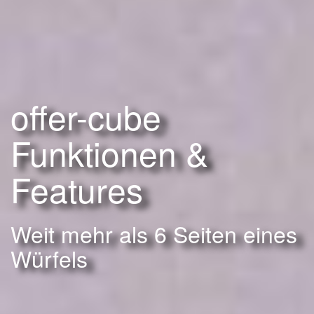
offer-cube
Funktionen &
Features
Weit mehr als 6 Seiten eines
Würfels