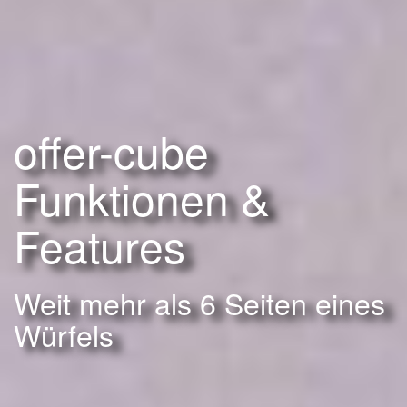
offer-cube
Funktionen &
Features
Weit mehr als 6 Seiten eines
Würfels