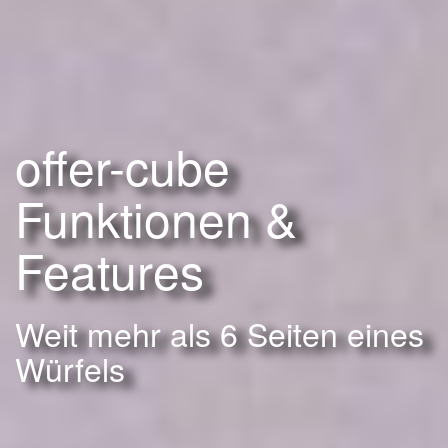
offer-cube
Funktionen &
Features
Weit mehr als 6 Seiten eines
Würfels