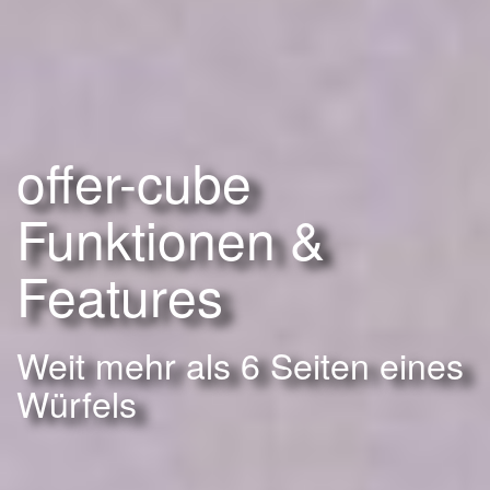
offer-cube
Funktionen &
Features
Weit mehr als 6 Seiten eines
Würfels