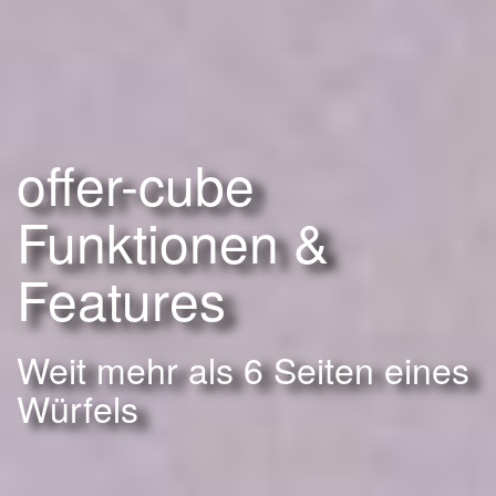
offer-cube
Funktionen &
Features
Weit mehr als 6 Seiten eines
Würfels