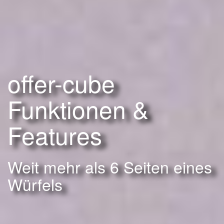
offer-cube
Funktionen &
Features
Weit mehr als 6 Seiten eines
Würfels