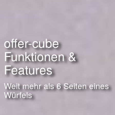
offer-cube
Funktionen &
Features
Weit mehr als 6 Seiten eines
Würfels