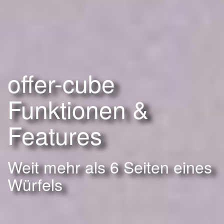
offer-cube
Funktionen &
Features
Weit mehr als 6 Seiten eines
Würfels