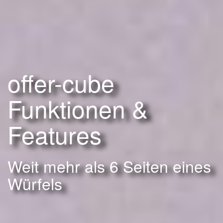
offer-cube
Funktionen &
Features
Weit mehr als 6 Seiten eines
Würfels