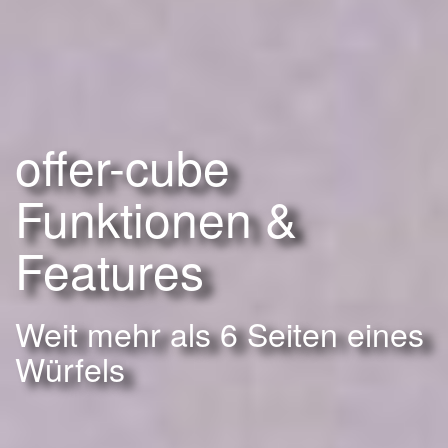
offer-cube
Funktionen &
Features
Weit mehr als 6 Seiten eines
Würfels