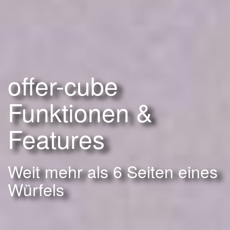
offer-cube
Funktionen &
Features
Weit mehr als 6 Seiten eines
Würfels