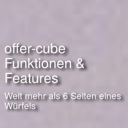
offer-cube
Funktionen &
Features
Weit mehr als 6 Seiten eines
Würfels