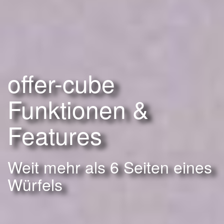
offer-cube
Funktionen &
Features
Weit mehr als 6 Seiten eines
Würfels