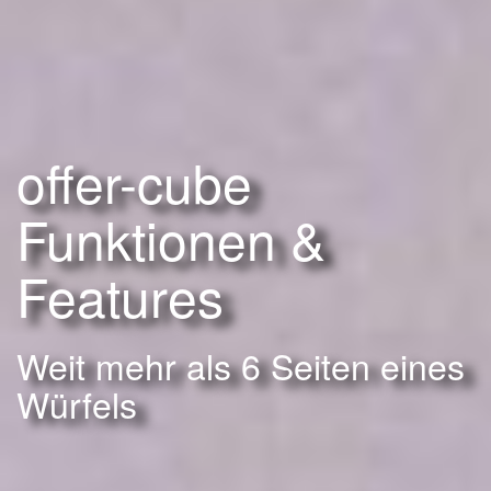
offer-cube
Funktionen &
Features
Weit mehr als 6 Seiten eines
Würfels