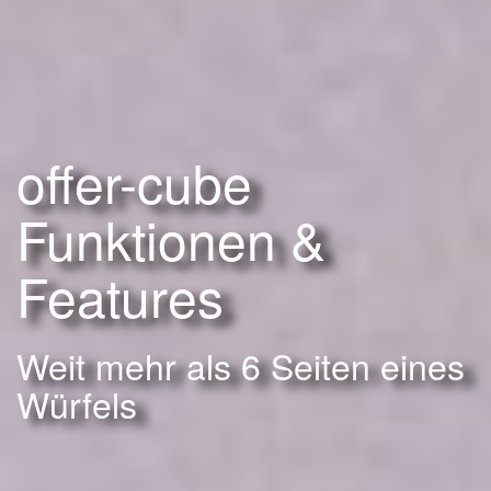
offer-cube
Funktionen &
Features
Weit mehr als 6 Seiten eines
Würfels