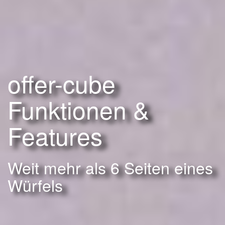
offer-cube
Funktionen &
Features
Weit mehr als 6 Seiten eines
Würfels