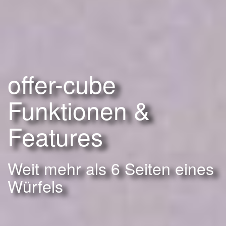
offer-cube
Funktionen &
Features
Weit mehr als 6 Seiten eines
Würfels