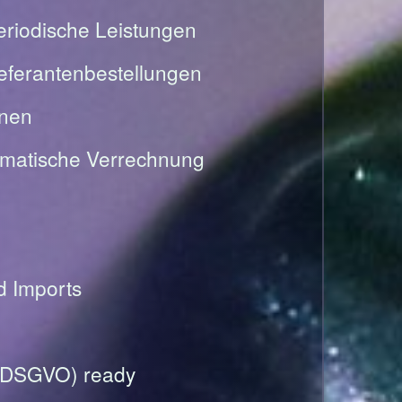
riodische Leistungen
Lieferantenbestellungen
onen
omatische Verrechnung
nd Imports
(DSGVO) ready