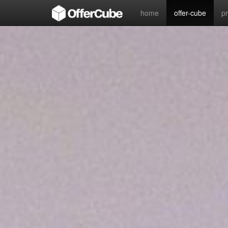
home
offer-cube
p