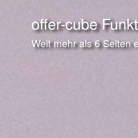
offer-cube Funk
Weit mehr als 6 Seiten 