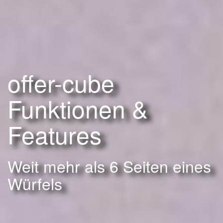
offer-cube
Funktionen &
Features
Weit mehr als 6 Seiten eines
Würfels