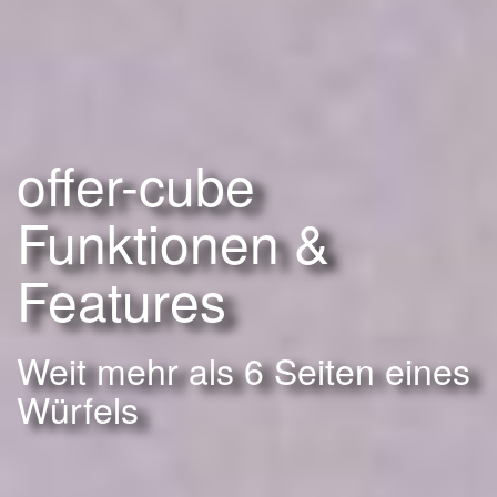
offer-cube
Funktionen &
Features
Weit mehr als 6 Seiten eines
Würfels