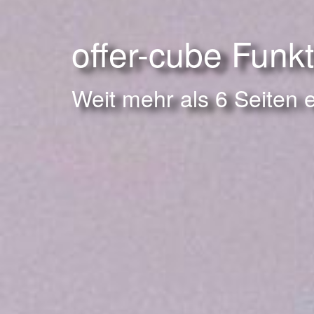
offer-cube Funk
Weit mehr als 6 Seiten 