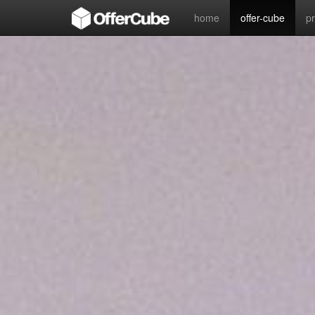
home
offer-cube
p