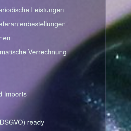
riodische Leistungen
Lieferantenbestellungen
onen
omatische Verrechnung
nd Imports
(DSGVO) ready