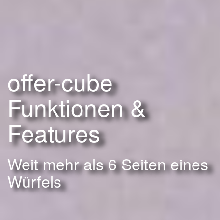
offer-cube
Funktionen &
Features
Weit mehr als 6 Seiten eines
Würfels