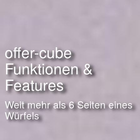
offer-cube
Funktionen &
Features
Weit mehr als 6 Seiten eines
Würfels