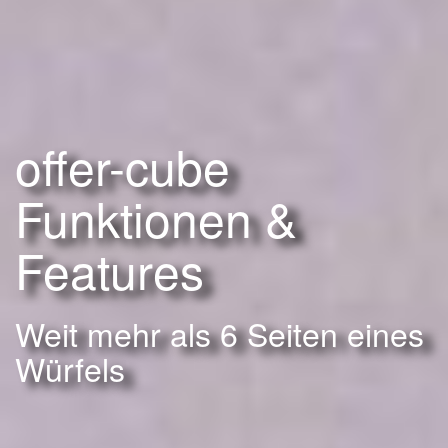
offer-cube
Funktionen &
Features
Weit mehr als 6 Seiten eines
Würfels