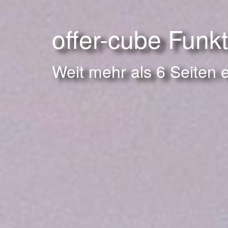
offer-cube Funk
Weit mehr als 6 Seiten 