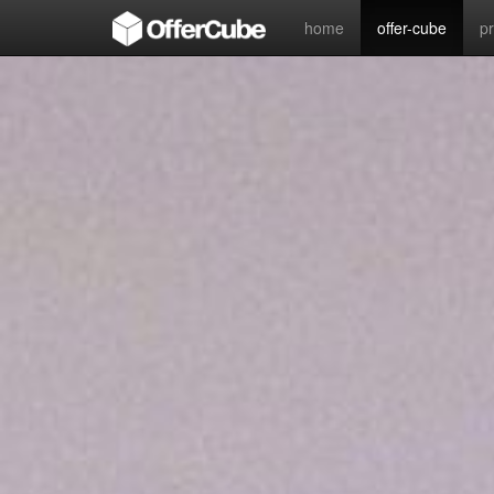
home
offer-cube
p