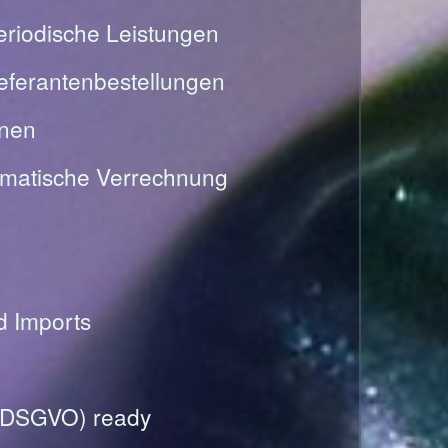
riodische Leistungen
Lieferantenbestellungen
onen
omatische Verrechnung
nd Imports
(DSGVO) ready