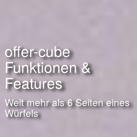
offer-cube
Funktionen &
Features
Weit mehr als 6 Seiten eines
Würfels