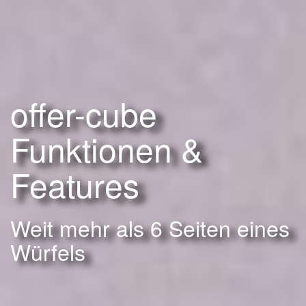
offer-cube
Funktionen &
Features
Weit mehr als 6 Seiten eines
Würfels