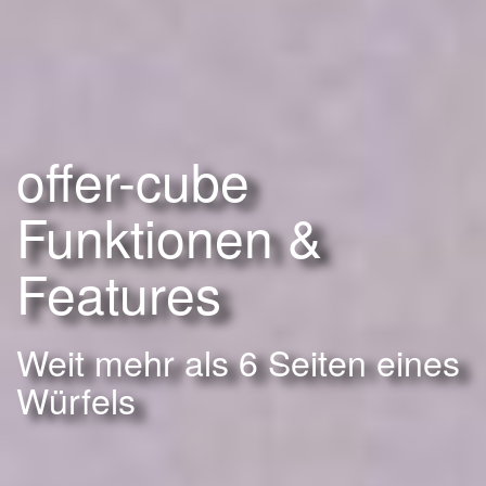
offer-cube
Funktionen &
Features
Weit mehr als 6 Seiten eines
Würfels