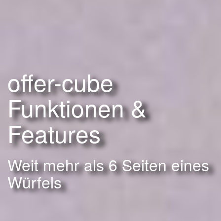
offer-cube
Funktionen &
Features
Weit mehr als 6 Seiten eines
Würfels