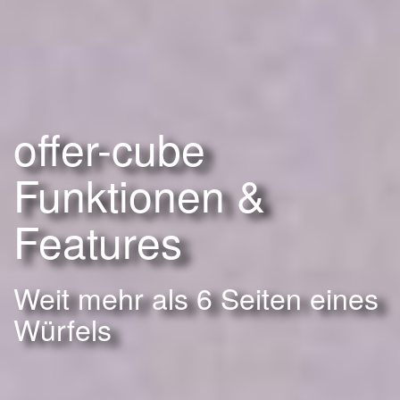
offer-cube
Funktionen &
Features
Weit mehr als 6 Seiten eines
Würfels