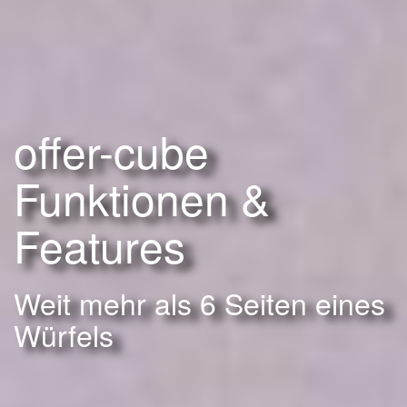
offer-cube
Funktionen &
Features
Weit mehr als 6 Seiten eines
Würfels