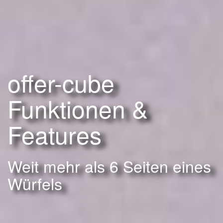
offer-cube
Funktionen &
Features
Weit mehr als 6 Seiten eines
Würfels