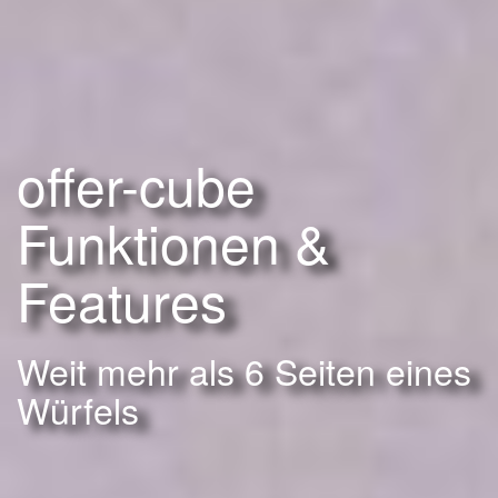
offer-cube
Funktionen &
Features
Weit mehr als 6 Seiten eines
Würfels