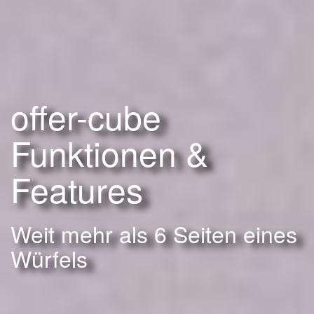
offer-cube
Funktionen &
Features
Weit mehr als 6 Seiten eines
Würfels