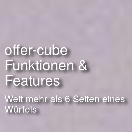
offer-cube
Funktionen &
Features
Weit mehr als 6 Seiten eines
Würfels