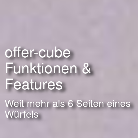
offer-cube
Funktionen &
Features
Weit mehr als 6 Seiten eines
Würfels