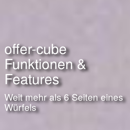
offer-cube
Funktionen &
Features
Weit mehr als 6 Seiten eines
Würfels