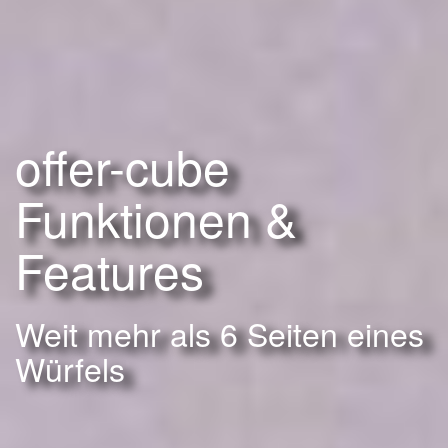
offer-cube
Funktionen &
Features
Weit mehr als 6 Seiten eines
Würfels