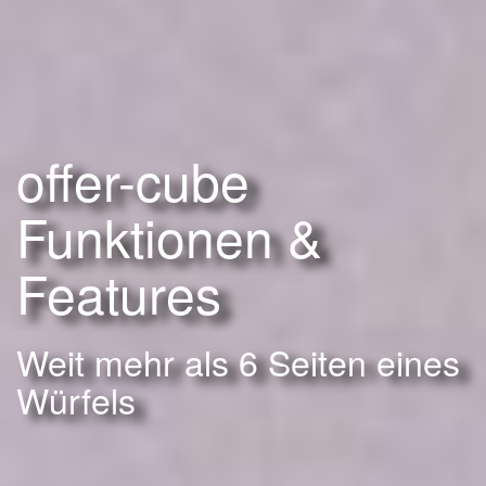
offer-cube
Funktionen &
Features
Weit mehr als 6 Seiten eines
Würfels