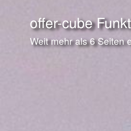
offer-cube Funk
Weit mehr als 6 Seiten 