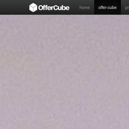
home
offer-cube
p