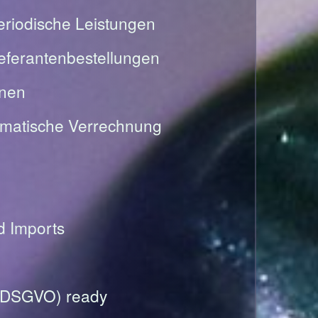
riodische Leistungen
Lieferantenbestellungen
onen
omatische Verrechnung
nd Imports
(DSGVO) ready