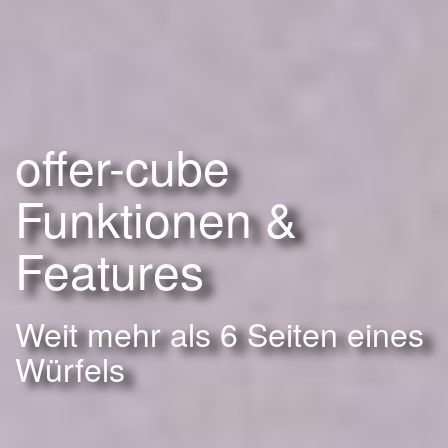
offer-cube
Funktionen &
Features
Weit mehr als 6 Seiten eines
Würfels