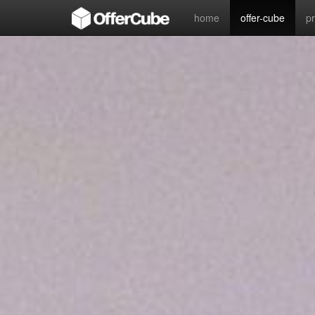
home
offer-cube
p