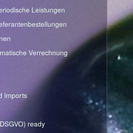
riodische Leistungen
Lieferantenbestellungen
onen
omatische Verrechnung
nd Imports
(DSGVO) ready