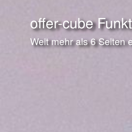
offer-cube Funk
Weit mehr als 6 Seiten 